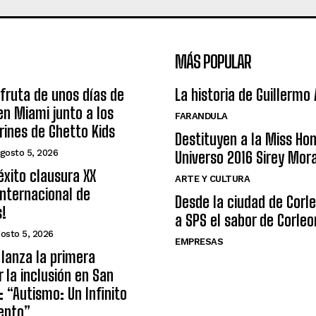
MÁS POPULAR
sfruta de unos días de
La historia de Guillermo
n Miami junto a los
FARANDULA
arines de Ghetto Kids
Destituyen a la Miss Ho
gosto 5, 2026
Universo 2016 Sirey Mor
éxito clausura XX
ARTE Y CULTURA
nternacional de
Desde la ciudad de Corl
s!
a SPS el sabor de Corleo
osto 5, 2026
EMPRESAS
lanza la primera
r la inclusión en San
: “Autismo: Un Infinito
ento”