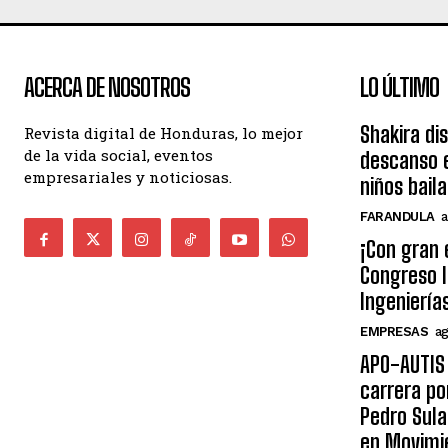
ACERCA DE NOSOTROS
LO ÚLTIMO
Shakira di
Revista digital de Honduras, lo mejor
de la vida social, eventos
descanso e
empresariales y noticiosas.
niños bail
FARANDULA
a
¡Con gran 
Congreso I
Ingeniería
EMPRESAS
ag
APO-AUTIS 
carrera po
Pedro Sula
en Movimi