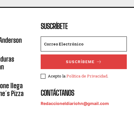
SUSCRÍBETE
 Anderson
nduras
SUSCRÍBEME
an
Acepto la
Política de Privacidad
.
eone llega
CONTÁCTANOS
ne´s Pizza
Redaccioneldiariohn@gmail.com