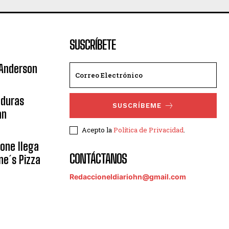
SUSCRÍBETE
 Anderson
nduras
SUSCRÍBEME
an
Acepto la
Política de Privacidad
.
eone llega
CONTÁCTANOS
ne´s Pizza
Redaccioneldiariohn@gmail.com