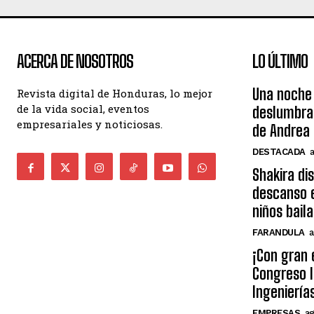
ACERCA DE NOSOTROS
LO ÚLTIMO
Una noche 
Revista digital de Honduras, lo mejor
de la vida social, eventos
deslumbra
empresariales y noticiosas.
de Andrea 
DESTACADA
Shakira di
descanso e
niños bail
FARANDULA
a
¡Con gran 
Congreso I
Ingeniería
EMPRESAS
ag