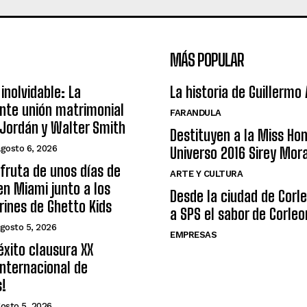
MÁS POPULAR
inolvidable: La
La historia de Guillermo
nte unión matrimonial
FARANDULA
Jordán y Walter Smith
Destituyen a la Miss Ho
agosto 6, 2026
Universo 2016 Sirey Mor
sfruta de unos días de
ARTE Y CULTURA
n Miami junto a los
Desde la ciudad de Corl
arines de Ghetto Kids
a SPS el sabor de Corleo
gosto 5, 2026
EMPRESAS
éxito clausura XX
nternacional de
s!
osto 5, 2026