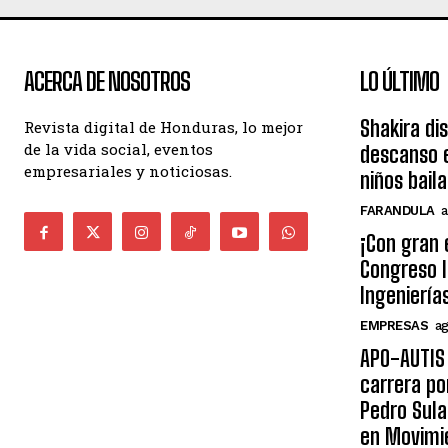
ACERCA DE NOSOTROS
LO ÚLTIMO
Shakira di
Revista digital de Honduras, lo mejor
de la vida social, eventos
descanso e
empresariales y noticiosas.
niños bail
FARANDULA
a
¡Con gran 
Congreso I
Ingeniería
EMPRESAS
ag
APO-AUTIS 
carrera po
Pedro Sula
en Movimi