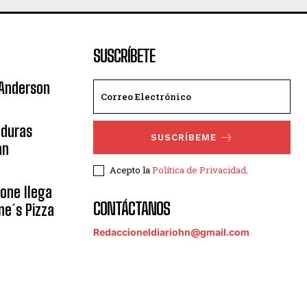
SUSCRÍBETE
 Anderson
nduras
SUSCRÍBEME
an
Acepto la
Política de Privacidad
.
eone llega
CONTÁCTANOS
ne´s Pizza
Redaccioneldiariohn@gmail.com