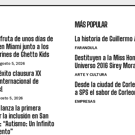
MÁS POPULAR
sfruta de unos días de
La historia de Guillermo
n Miami junto a los
FARANDULA
arines de Ghetto Kids
Destituyen a la Miss Ho
gosto 5, 2026
Universo 2016 Sirey Mor
éxito clausura XX
ARTE Y CULTURA
nternacional de
Desde la ciudad de Corl
s!
a SPS el sabor de Corleo
osto 5, 2026
EMPRESAS
lanza la primera
r la inclusión en San
: “Autismo: Un Infinito
ento”