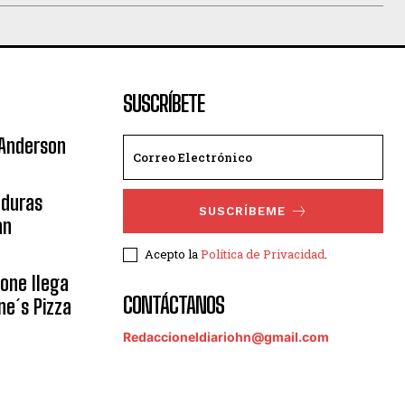
SUSCRÍBETE
 Anderson
nduras
SUSCRÍBEME
an
Acepto la
Política de Privacidad
.
eone llega
CONTÁCTANOS
ne´s Pizza
Redaccioneldiariohn@gmail.com