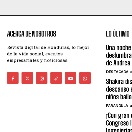
ACERCA DE NOSOTROS
LO ÚLTIMO
Una noche 
Revista digital de Honduras, lo mejor
de la vida social, eventos
deslumbra
empresariales y noticiosas.
de Andrea 
DESTACADA
Shakira di
descanso e
niños bail
FARANDULA
a
¡Con gran 
Congreso I
Ingeniería