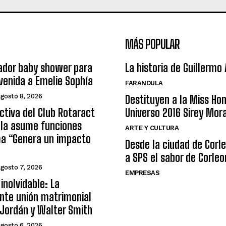
MÁS POPULAR
ador baby shower para
La historia de Guillermo
nvenida a Emelie Sophía
FARANDULA
agosto 8, 2026
Destituyen a la Miss Ho
ctiva del Club Rotaract
Universo 2016 Sirey Mor
ula asume funciones
ARTE Y CULTURA
ma “Genera un impacto
Desde la ciudad de Corl
a SPS el sabor de Corleo
agosto 7, 2026
EMPRESAS
inolvidable: La
nte unión matrimonial
Jordán y Walter Smith
agosto 6, 2026