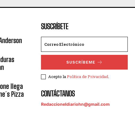
SUSCRÍBETE
 Anderson
nduras
SUSCRÍBEME
an
Acepto la
Política de Privacidad
.
eone llega
CONTÁCTANOS
ne´s Pizza
Redaccioneldiariohn@gmail.com