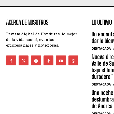
ACERCA DE NOSOTROS
LO ÚLTIMO
Un encant
Revista digital de Honduras, lo mejor
de la vida social, eventos
dar la bie
empresariales y noticiosas.
DESTACADA
Nueva dire
Valle de S
bajo el le
duradero”
DESTACADA
Una noche 
deslumbra
de Andrea 
DESTACADA