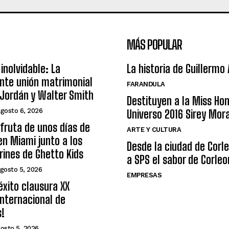
MÁS POPULAR
inolvidable: La
La historia de Guillermo
nte unión matrimonial
FARANDULA
Jordán y Walter Smith
Destituyen a la Miss Ho
agosto 6, 2026
Universo 2016 Sirey Mor
sfruta de unos días de
ARTE Y CULTURA
n Miami junto a los
Desde la ciudad de Corl
arines de Ghetto Kids
a SPS el sabor de Corleo
gosto 5, 2026
EMPRESAS
éxito clausura XX
nternacional de
s!
osto 5, 2026