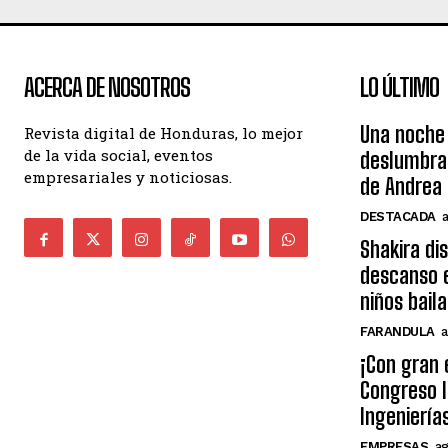
ACERCA DE NOSOTROS
LO ÚLTIMO
Una noche 
Revista digital de Honduras, lo mejor
de la vida social, eventos
deslumbra
empresariales y noticiosas.
de Andrea 
DESTACADA
Shakira di
descanso e
niños bail
FARANDULA
a
¡Con gran 
Congreso I
Ingeniería
EMPRESAS
ag