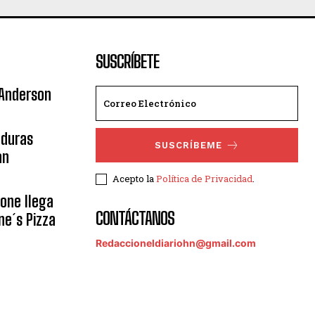
SUSCRÍBETE
 Anderson
nduras
SUSCRÍBEME
an
Acepto la
Política de Privacidad
.
eone llega
CONTÁCTANOS
ne´s Pizza
Redaccioneldiariohn@gmail.com