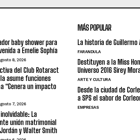
MÁS POPULAR
ador baby shower para
La historia de Guillermo
nvenida a Emelie Sophía
FARANDULA
agosto 8, 2026
Destituyen a la Miss Ho
ctiva del Club Rotaract
Universo 2016 Sirey Mor
ula asume funciones
ARTE Y CULTURA
ma “Genera un impacto
Desde la ciudad de Corl
a SPS el sabor de Corleo
agosto 7, 2026
EMPRESAS
inolvidable: La
nte unión matrimonial
Jordán y Walter Smith
agosto 6, 2026