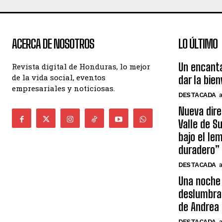
ACERCA DE NOSOTROS
LO ÚLTIMO
Un encant
Revista digital de Honduras, lo mejor
de la vida social, eventos
dar la bie
empresariales y noticiosas.
DESTACADA
Nueva dire
Valle de S
bajo el le
duradero”
DESTACADA
Una noche 
deslumbra
de Andrea 
DESTACADA