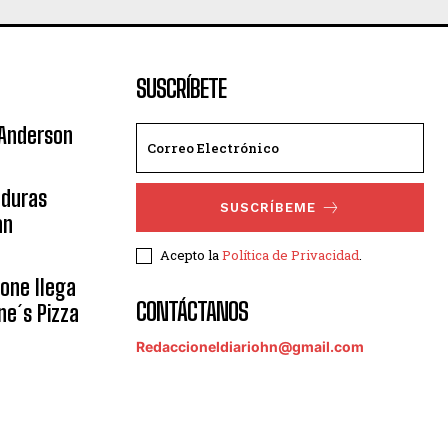
SUSCRÍBETE
 Anderson
nduras
SUSCRÍBEME
an
Acepto la
Política de Privacidad
.
eone llega
CONTÁCTANOS
ne´s Pizza
Redaccioneldiariohn@gmail.com