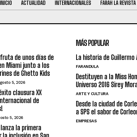
INICIO
ACTUALIDAD
INTERNACIONALES
FARAH LA REVISTA
MÁS POPULAR
sfruta de unos días de
La historia de Guillermo
n Miami junto a los
FARANDULA
arines de Ghetto Kids
Destituyen a la Miss Ho
gosto 5, 2026
Universo 2016 Sirey Mor
éxito clausura XX
ARTE Y CULTURA
nternacional de
Desde la ciudad de Corl
s!
a SPS el sabor de Corleo
osto 5, 2026
EMPRESAS
lanza la primera
r la inclusión en San