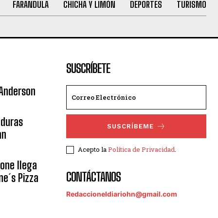
FARANDULA
CHICHA Y LIMÓN
DEPORTES
TURISMO
SUSCRÍBETE
 Anderson
nduras
SUSCRÍBEME
an
Acepto la
Política de Privacidad
.
eone llega
CONTÁCTANOS
ne´s Pizza
Redaccioneldiariohn@gmail.com