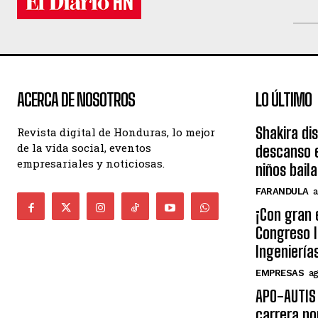
ACERCA DE NOSOTROS
LO ÚLTIMO
Shakira di
Revista digital de Honduras, lo mejor
de la vida social, eventos
descanso e
empresariales y noticiosas.
niños bail
FARANDULA
a
¡Con gran 
Congreso I
Ingeniería
EMPRESAS
ag
APO-AUTIS 
carrera po