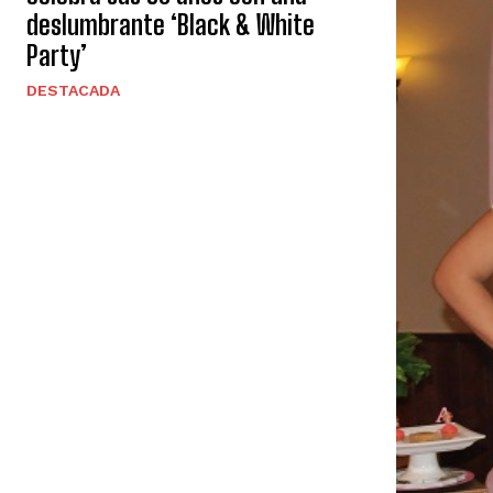
deslumbrante ‘Black & White
Party’
DESTACADA