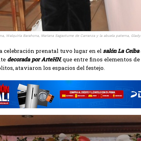
na, Walquiria Barahona, Mariana Sagastume de Carranza y la abuela paterna, Glady
a celebración prenatal tuvo lugar en el
salón La Ceiba 
nte
decorada por ArteHN
, que entre finos elementos de
litos, ataviaron los espacios del festejo.