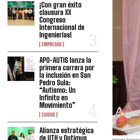
¡Con gran éxito
clausura XX
Congreso
Internacional de
Ingenierías!
EMPRESAS
APO-AUTIS lanza la
primera carrera por
la inclusión en San
Pedro Sula:
“Autismo: Un
Infinito en
Movimiento”
CIUDAD
Alianza estratégica
de UTH y Optimus
Mariana Sagastum