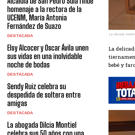
Alcaldía de San Pedro Sula rinde
homenaje a la rectora de la
UCENM, María Antonia
Fernández de Suazo
La abuela mater
DESTACADA
Elsy Alcocer y Oscar Ávila unen
La delicad
sus vidas en una inolvidable
tiername
noche de bodas
bebé y faro
DESTACADA
Sendy Ruiz celebra su
despedida de soltera entre
amigas
DESTACADA
La abogada Dilcia Montiel
celebra sus 50 años con una