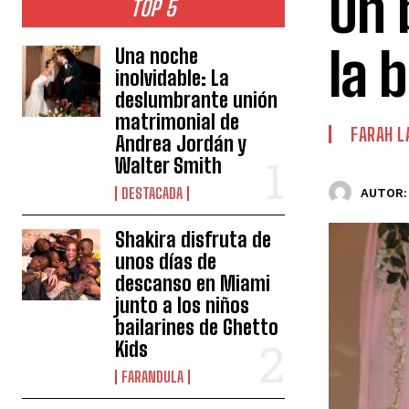
Un 
TOP 5
la 
Una noche
inolvidable: La
deslumbrante unión
matrimonial de
FARAH L
Andrea Jordán y
Walter Smith
DESTACADA
AUTOR:
Shakira disfruta de
unos días de
descanso en Miami
junto a los niños
bailarines de Ghetto
Kids
FARANDULA