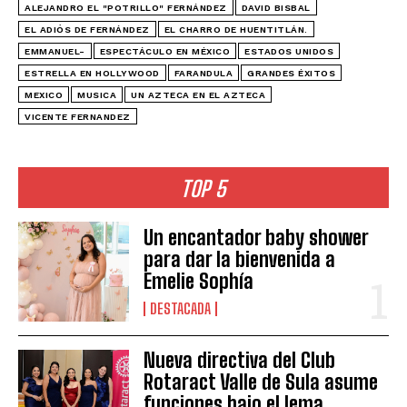
ALEJANDRO EL "POTRILLO" FERNÁNDEZ
DAVID BISBAL
EL ADIÓS DE FERNÁNDEZ
EL CHARRO DE HUENTITLÁN.
EMMANUEL-
ESPECTÁCULO EN MÉXICO
ESTADOS UNIDOS
ESTRELLA EN HOLLYWOOD
FARANDULA
GRANDES ÉXITOS
MEXICO
MUSICA
UN AZTECA EN EL AZTECA
VICENTE FERNANDEZ
TOP 5
Un encantador baby shower
para dar la bienvenida a
Emelie Sophía
DESTACADA
Nueva directiva del Club
Rotaract Valle de Sula asume
funciones bajo el lema