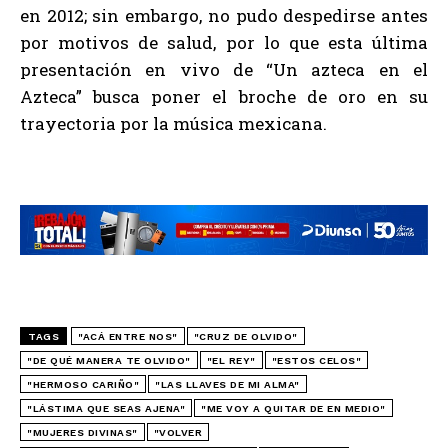
en 2012; sin embargo, no pudo despedirse antes
por motivos de salud, por lo que esta última
presentación en vivo de “Un azteca en el
Azteca” busca poner el broche de oro en su
trayectoria por la música mexicana.
TAGS
"ACÁ ENTRE NOS"
"CRUZ DE OLVIDO"
"DE QUÉ MANERA TE OLVIDO"
"EL REY"
"ESTOS CELOS"
"HERMOSO CARIÑO"
"LAS LLAVES DE MI ALMA"
"LÁSTIMA QUE SEAS AJENA"
"ME VOY A QUITAR DE EN MEDIO"
"MUJERES DIVINAS"
"VOLVER