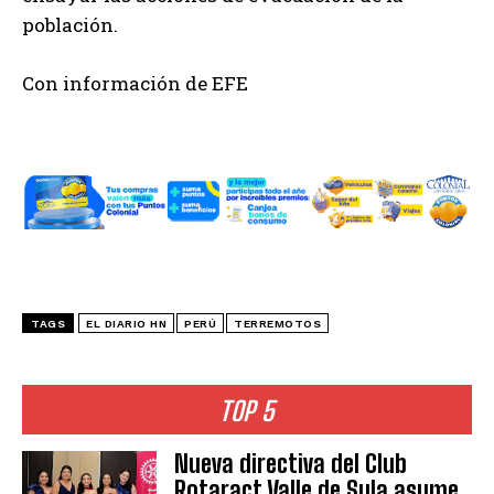
población.
Con información de EFE
TAGS
EL DIARIO HN
PERÚ
TERREMOTOS
TOP 5
Nueva directiva del Club
Rotaract Valle de Sula asume