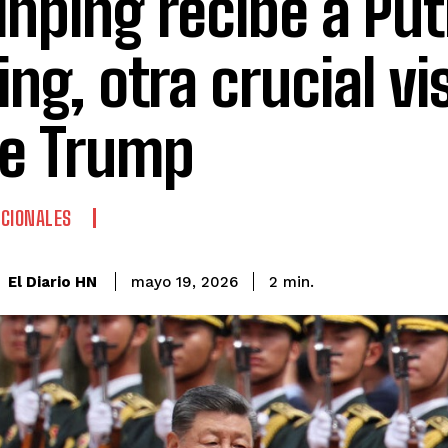
Jinping recibe a Put
ing, otra crucial vi
de Trump
CIONALES
El Diario HN
mayo 19, 2026
2
min.