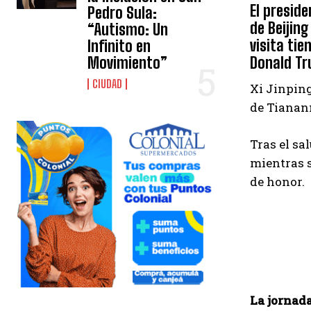
El preside
Pedro Sula:
de Beijing
“Autismo: Un
visita ti
Infinito en
Donald T
Movimiento”
CIUDAD
Xi Jinping
de Tianan
Tras el sa
mientras s
de honor.
La jornada