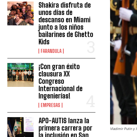
Shakira disfruta de
unos días de
descanso en Miami
junto a los niños
bailarines de Ghetto
Kids
FARANDULA
¡Con gran éxito
clausura XX
Congreso
Internacional de
Ingenierías!
EMPRESAS
APO-AUTIS lanza la
primera carrera por
Vladimir Putin y
la inclusión en San