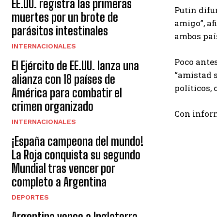
EE.UU. registra las primeras
Putin difu
muertes por un brote de
amigo”, af
parásitos intestinales
ambos país
INTERNACIONALES
Poco antes
El Ejército de EE.UU. lanza una
“amistad s
alianza con 18 países de
políticos,
América para combatir el
crimen organizado
Con infor
INTERNACIONALES
¡España campeona del mundo!
La Roja conquista su segundo
Mundial tras vencer por
completo a Argentina
DEPORTES
Argentina vence a Inglaterra