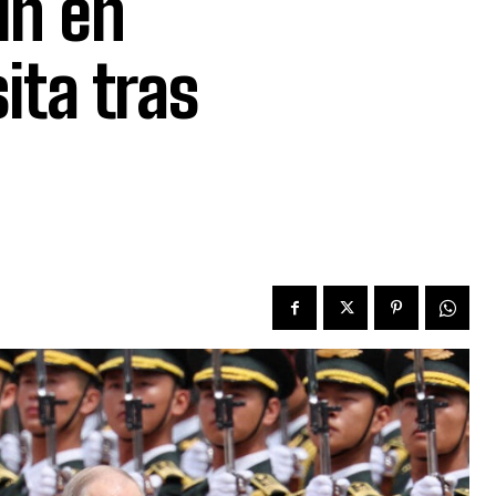
in en
sita tras