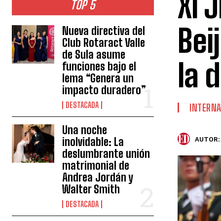
Xi 
TOP 5
Beij
Nueva directiva del
Club Rotaract Valle
de Sula asume
la 
funciones bajo el
lema “Genera un
impacto duradero”
DESTACADA
INTERNA
Una noche
inolvidable: La
AUTOR:
deslumbrante unión
matrimonial de
Andrea Jordán y
Walter Smith
DESTACADA