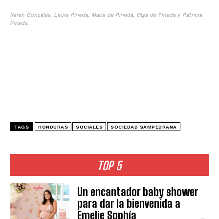
Karen Gonzáles, Laura Pineda, María de Pineda, Olga de Pineda y Patricia
Pineda.
TAGS
HONDURAS
SOCIALES
SOCIEDAD SAMPEDRANA
TOP 5
Un encantador baby shower
para dar la bienvenida a
Emelie Sophía