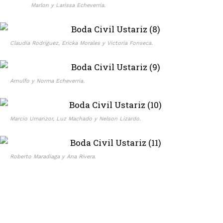
Marlon y Larissa Echeverria.
Claudia Rodríguez, Ericka Morales y Victoria Fonseca.
Arnulfo y Norma Echeverria.
Marcio Umanzor, Luz Machado y Nelson Lizardo.
Roberto Maradiaga y Ana Rivera.