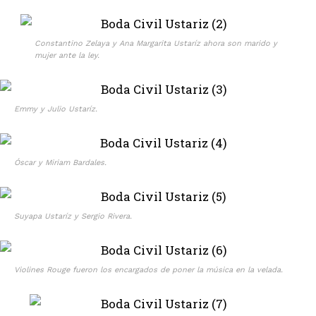
Constantino Zelaya y Ana Margarita Ustaríz ahora son marido y
mujer ante la ley.
Emmy y Julio Ustaríz.
Óscar y Miriam Bardales.
Suyapa Ustaríz y Sergio Rivera.
Violines Rouge fueron los encargados de poner la música en la velada.