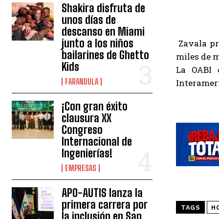
Shakira disfruta de
unos días de
descanso en Miami
junto a los niños
Zavala pr
bailarines de Ghetto
miles de m
Kids
La OABI c
FARANDULA
Interameri
¡Con gran éxito
clausura XX
Congreso
Internacional de
Ingenierías!
EMPRESAS
APO-AUTIS lanza la
primera carrera por
TAGS
H
la inclusión en San