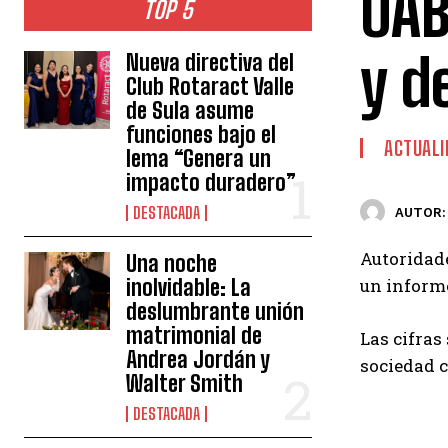
OAB
TOP 5
y d
Nueva directiva del
Club Rotaract Valle
de Sula asume
funciones bajo el
ACTUALI
lema “Genera un
impacto duradero”
DESTACADA
AUTOR:
Autoridad
Una noche
inolvidable: La
un informe
deslumbrante unión
matrimonial de
Las cifras
Andrea Jordán y
sociedad c
Walter Smith
DESTACADA