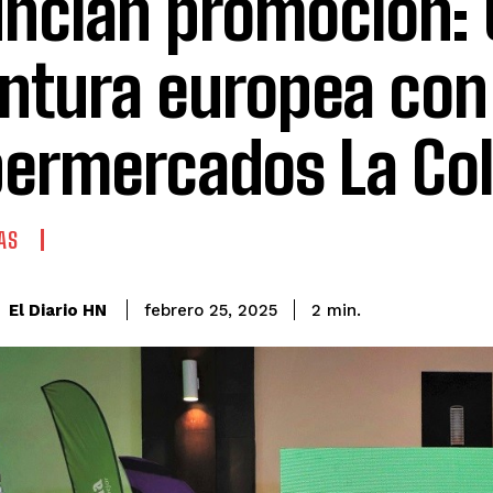
ncian promoción: 
ntura europea con
ermercados La Col
AS
El Diario HN
febrero 25, 2025
2
min.