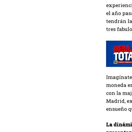
experienci
el año pas
tendrán la
tres fabul
Imagínate
moneda en 
con la maj
Madrid, ex
ensueño qu
La dinámi