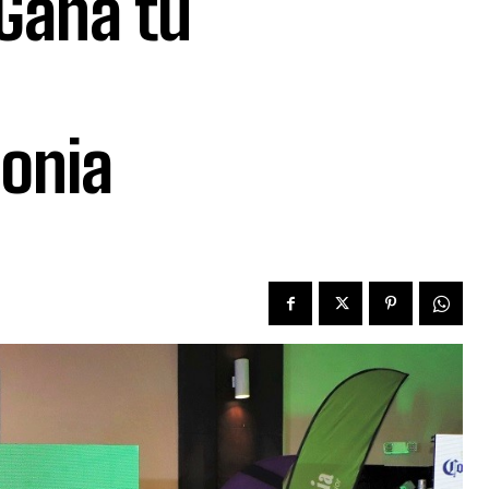
Gana tu
onia