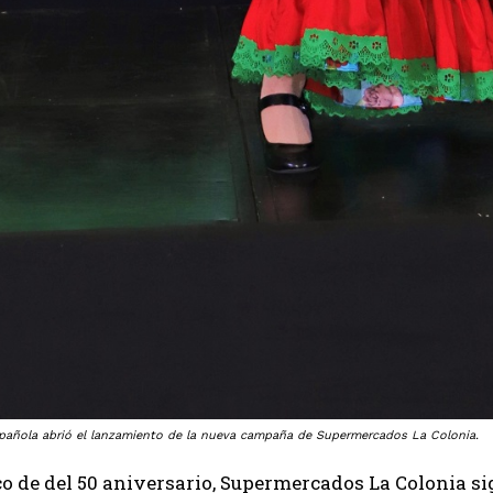
spañola abrió el lanzamiento de la nueva campaña de Supermercados La Colonia.
o de del 50 aniversario, Supermercados La Colonia si