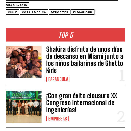
BRASIL-2019
CHILE
COPA AMERICA
DEPORTES
ELDIARIOHN
TOP 5
Shakira disfruta de unos días
de descanso en Miami junto a
los niños bailarines de Ghetto
Kids
FARANDULA
¡Con gran éxito clausura XX
Congreso Internacional de
Ingenierías!
EMPRESAS