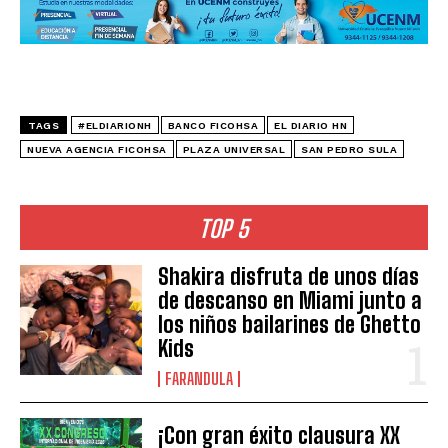
TAGS
#ELDIARIONH
BANCO FICOHSA
EL DIARIO HN
NUEVA AGENCIA FICOHSA
PLAZA UNIVERSAL
SAN PEDRO SULA
TOP 5
Shakira disfruta de unos días
de descanso en Miami junto a
los niños bailarines de Ghetto
Kids
FARANDULA
¡Con gran éxito clausura XX