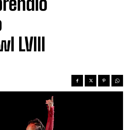
prendió
o
l LVIII