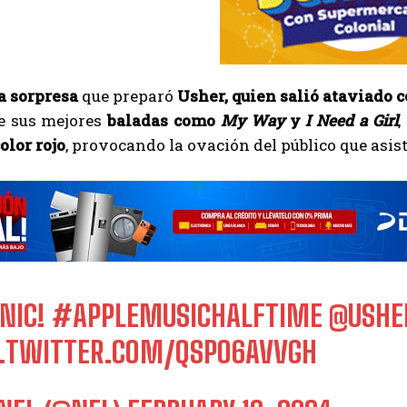
a sorpresa
que preparó
Usher, quien salió ataviado 
e sus mejores
baladas como
My Way
y
I Need a Girl
,
olor rojo
, provocando la ovación del público que asis
ONIC!
#APPLEMUSICHALFTIME
@USHE
C.TWITTER.COM/QSPO6AVVGH