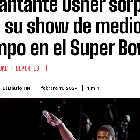
cantante Usher sor
 su show de medi
mpo en el Super Bow
DAD
DEPORTES
El Diario HN
febrero 11, 2024
1
min.