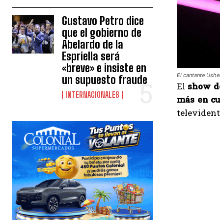
Gustavo Petro dice
que el gobierno de
Abelardo de la
Espriella será
«breve» e insiste en
El cantante Ushe
un supuesto fraude
El
show de
INTERNACIONALES
más en cu
televident