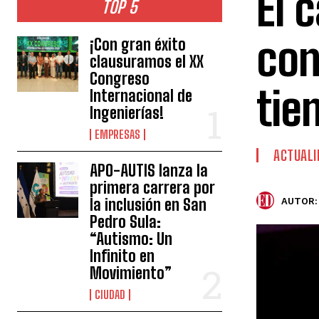
El 
TOP 5
con
¡Con gran éxito
clausuramos el XX
Congreso
tie
Internacional de
Ingenierías!
EMPRESAS
ACTUALI
APO-AUTIS lanza la
primera carrera por
la inclusión en San
AUTOR:
Pedro Sula:
“Autismo: Un
Infinito en
Movimiento”
CIUDAD