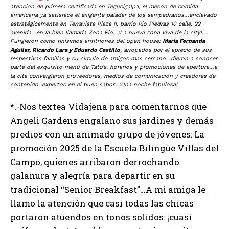
atención de primera certificada en Tegucigalpa, el mesón de comida
americana ya satisface el exigente paladar de los sampedranos…enclavado
estratégicamente en Terravista Plaza II, barrio Rio Piedras 10 calle, 22
avenida…en la bien llamada Zona Rio…¡La nueva zona viva de la city!…
Fungieron como finísimos anfitriones del open house:
Maria Fernanda
Aguilar, Ricardo Lara y Eduardo Castillo
, arropados por el aprecio de sus
respectivas familias y su circulo de amigos mas cercano…dieron a conocer
parte del exquisito menú de Tato’s, horarios y promociones de apertura…a
la cita convergieron proveedores, medios de comunicación y creadores de
contenido, expertos en el buen sabor…¡Una noche fabulosa!
*.-Nos textea Vidajena para comentarnos que
Angeli Gardens engalano sus jardines y demás
predios con un animado grupo de jóvenes: La
promoción 2025 de la Escuela Bilingüe Villas del
Campo, quienes arribaron derrochando
galanura y alegría para departir en su
tradicional “Senior Breakfast”…A mi amiga le
llamo la atención que casi todas las chicas
portaron atuendos en tonos solidos: ¡cuasi