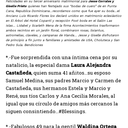
Felicidades en su tercer aniversario matrimonial para
Jesse Corrales y
Giselle Prieto
quienes han festejado sus “bodas de cuero” de en Punta
Cana, Republica Dominicana…recordamos como que fue ayer su boda…el
Anciano Luis Ricardo Flores los declaró unidos en matrimonio eclesiástico
en El Árbol del Hotel Copantl y recepción Post boda en el Salón Las
Islas… Lidabel y Scarleth Mena de la firma Acontecimientos trasformaron
ambos recintos en un jardín floral, combinaron rosas, lisiantus,
astromelias, claveles, y campanas de Irlanda… Jesse y Giselle disfrutaron
de principio a fin junto a familiares y amistades de USA, Choluteca y San
Pedro Sula. Bendiciones
*.-Fue sorprendida con una íntima cena por su
natalicio, la especial dama
Laura Alejandra
Castañeda
, quien suma 41 añitos…su esposo
Samuel Medina, sus padres Marcio y Carmen de
Castañeda, sus hermanos Estela y Marcio y
René, sus tíos Carlos y Ana Cecilia Morales, al
igual que su círculo de amigos más cercanos la
siguen consintiendo…#Blessings.
*.-Fabulosos 49 para la gentil
Waldina Ortega