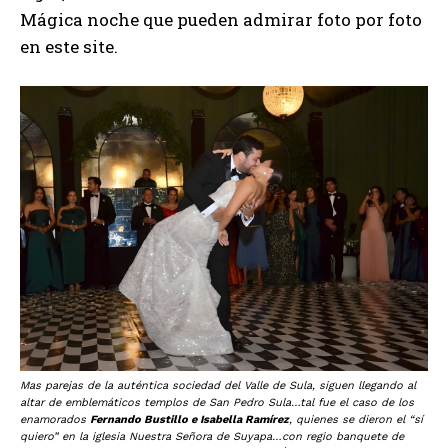
Mágica noche que pueden admirar foto por foto
en este site.
Mas parejas de la auténtica sociedad del Valle de Sula, siguen llegando al
altar de emblemáticos templos de San Pedro Sula…tal fue el caso de los
enamorados
Fernando Bustillo e Isabella Ramírez
, quienes se dieron el “sí
quiero” en la iglesia Nuestra Señora de Suyapa…con regio banquete de