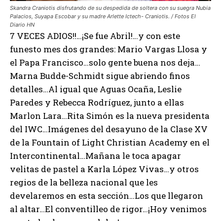
Skandra Craniotis disfrutando de su despedida de soltera con su suegra Nubia
Palacios, Suyapa Escobar y su madre Arlette Ictech- Craniotis. / Fotos El
Diario HN
7 VECES ADIOS!!…¡Se fue Abril!…y con este
funesto mes dos grandes: Mario Vargas Llosa y
el Papa Francisco…solo gente buena nos deja…
Marna Budde-Schmidt sigue abriendo finos
detalles…Al igual que Aguas Ocaña, Leslie
Paredes y Rebecca Rodríguez, junto a ellas
Marlon Lara…Rita Simón es la nueva presidenta
del IWC…Imágenes del desayuno de la Clase XV
de la Fountain of Light Christian Academy en el
Intercontinental…Mañana le toca apagar
velitas de pastel a Karla López Vivas…y otros
regios de la belleza nacional que les
develaremos en esta sección…Los que llegaron
al altar…El conventilleo de rigor…¡Hoy venimos