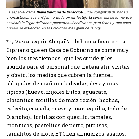
La especial dama
Diana Cardona de Caraccioli…
fue congratulada por su
onomástico… sus amigas no dudaron en festejarla como ella se lo merece,
haciéndole llegar delicados presentes…Bendiciones para Diana y que esos
brindis se extiendan en los recintos más glam de la city.
*.-¿Vas a seguir Abigail?…de buena fuente cita
Cipriano que en Casa de Gobierno se come muy
bien los tres tiempos…que les cunde y les
abunda para el personal que trabaja ahí, visitas
y obvio, los medios que cubren la fuente…
obligados de mañana: baleadas, desayunos
típicos (huevo, frijoles fritos, aguacate,
platanitos, tortillas de maíz recién hechas,
cafecito, cuajada, queso y mantequilla, todo de
Olancho)…tortillas con quesillo, tamales,
montucas, pastelitos de perro, pupusas,
tamalitos de elote, ETC…en almuerzos: asados,