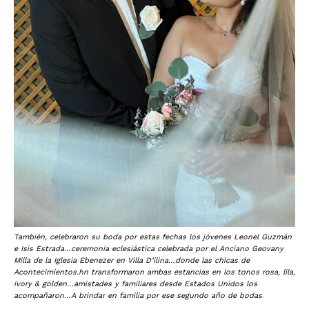
También, celebraron su boda por estas fechas los jóvenes Leonel Guzmán
e Isis Estrada…ceremonia eclesiástica celebrada por el Anciano Geovany
Milla de la Iglesia Ebenezer en Villa D’ilina…donde las chicas de
Acontecimientos.hn transformaron ambas estancias en los tonos rosa, lila,
ivory & golden…amistades y familiares desde Estados Unidos los
acompañaron…A brindar en familia por ese segundo año de bodas
.