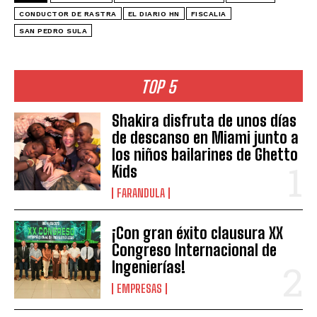
CONDUCTOR DE RASTRA
EL DIARIO HN
FISCALIA
SAN PEDRO SULA
TOP 5
Shakira disfruta de unos días
de descanso en Miami junto a
los niños bailarines de Ghetto
Kids
FARANDULA
¡Con gran éxito clausura XX
Congreso Internacional de
Ingenierías!
EMPRESAS