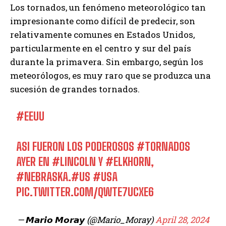
Los tornados, un fenómeno meteorológico tan
impresionante como difícil de predecir, son
relativamente comunes en Estados Unidos,
particularmente en el centro y sur del país
durante la primavera. Sin embargo, según los
meteorólogos, es muy raro que se produzca una
sucesión de grandes tornados.
#EEUU
ASI FUERON LOS PODEROSOS
#TORNADOS
AYER EN
#LINCOLN
Y
#ELKHORN
,
#NEBRASKA
.
#US
#USA
PIC.TWITTER.COM/QWTE7UCXE6
— 𝙈𝙖𝙧𝙞𝙤 𝙈𝙤𝙧𝙖𝙮 (@Mario_Moray)
April 28, 2024