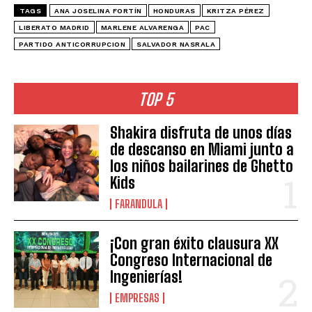
TAGS
ANA JOSELINA FORTÍN
HONDURAS
KRITZA PÉREZ
LIBERATO MADRID
MARLENE ALVARENGA
PAC
PARTIDO ANTICORRUPCION
SALVADOR NASRALA
TOP 5
Shakira disfruta de unos días
de descanso en Miami junto a
los niños bailarines de Ghetto
Kids
FARANDULA
¡Con gran éxito clausura XX
Congreso Internacional de
Ingenierías!
EMPRESAS