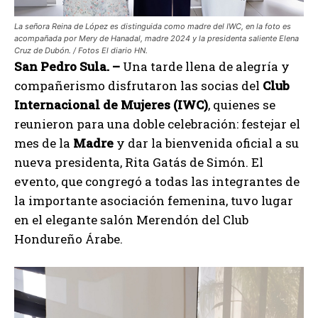
La señora Reina de López es distinguida como madre del IWC, en la foto es
acompañada por Mery de Hanadal, madre 2024 y la presidenta saliente Elena
Cruz de Dubón. / Fotos El diario HN.
San Pedro Sula. –
Una tarde llena de alegría y
compañerismo disfrutaron las socias del
Club
Internacional de Mujeres (IWC)
, quienes se
reunieron para una doble celebración: festejar el
mes de la
Madre
y dar la bienvenida oficial a su
nueva presidenta, Rita Gatás de Simón. El
evento, que congregó a todas las integrantes de
la importante asociación femenina, tuvo lugar
en el elegante salón Merendón del Club
Hondureño Árabe.