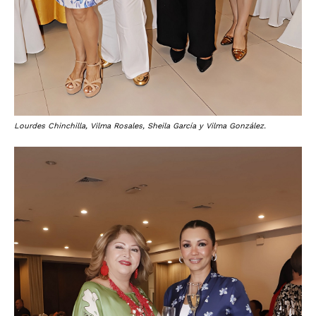
Lourdes Chinchilla, Vilma Rosales, Sheila García y Vilma González.