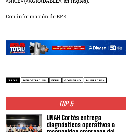
«NICE» («AGRADABLE», en inglés).
Con información de EFE
TAGS
DEPORTACIÓN
EEUU
GOBIERNO
MIGRACIÓN
TOP 5
UNAH Cortés entrega
diagnósticos operativos a
reconocidas empresas del