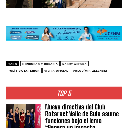
TAGS
HONDURAS Y UCRANIA
NASRY ASFURA
POLÍTICA EXTERIOR
VISITA OFICIAL
VOLODÍMIR ZELENSKI
TOP 5
Nueva directiva del Club
Rotaract Valle de Sula asume
funciones bajo el lema
“Genera un impacto