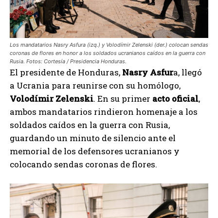
Los mandatarios Nasry Asfura (izq.) y Volodímir Zelenski (der.) colocan sendas
coronas de flores en honor a los soldados ucranianos caídos en la guerra con
Rusia. Fotos: Cortesía / Presidencia Honduras.
El presidente de Honduras,
Nasry Asfur
a, llegó
a Ucrania para reunirse con su homólogo,
Volodímir Zelenski
. En su primer
acto oficial
,
ambos mandatarios rindieron homenaje a los
soldados caídos en la guerra con Rusia,
guardando un minuto de silencio ante el
memorial de los defensores ucranianos y
colocando sendas coronas de flores.