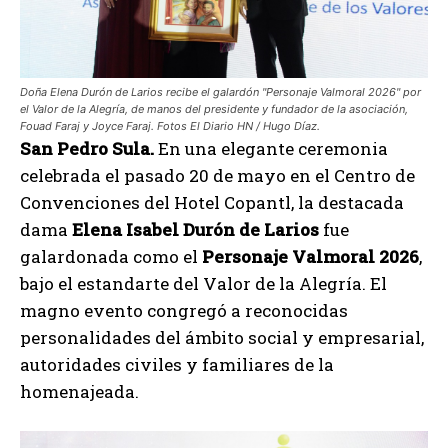
Doña Elena Durón de Larios recibe el galardón "Personaje Valmoral 2026" por
el Valor de la Alegría, de manos del presidente y fundador de la asociación,
Fouad Faraj y Joyce Faraj. Fotos El Diario HN / Hugo Díaz.
San Pedro Sula.
En una elegante ceremonia
celebrada el pasado 20 de mayo en el Centro de
Convenciones del Hotel Copantl, la destacada
dama
Elena Isabel Durón de Larios
fue
galardonada como el
Personaje Valmoral 2026
,
bajo el estandarte del Valor de la Alegría. El
magno evento congregó a reconocidas
personalidades del ámbito social y empresarial,
autoridades civiles y familiares de la
homenajeada.