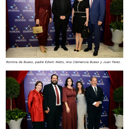
Romina de Bueso, padre Edwin Nieto, Ana Clemencia Bueso y Juan Ferez.