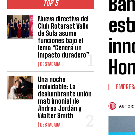
Ban
TOP 5
est
Nueva directiva del
Club Rotaract Valle
de Sula asume
inn
funciones bajo el
lema “Genera un
impacto duradero”
Hon
DESTACADA
Una noche
inolvidable: La
EMPRES
deslumbrante unión
matrimonial de
AUTOR:
Andrea Jordán y
Walter Smith
DESTACADA