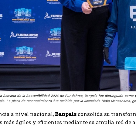
la Semana de la Sostenibilidad 2026 de Fundahrse, Banpaís fue distinguido como 
aís. La placa de reconocimiento fue recibida por la licenciada Nidia Manzanares, 
cia a nivel nacional,
Banpaís
consolida su transforma
s más ágiles y eficientes mediante su amplia red de 