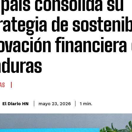
país consolida su
rategia de sostenib
ovación financiera
duras
AS
El Diario HN
mayo 23, 2026
1
min.