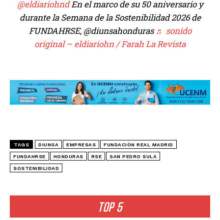
@eldiariohnd
En el marco de su 50 aniversario y
durante la Semana de la Sostenibilidad 2026 de
FUNDAHRSE, @diunsahonduras
♬ sonido
original – eldiariohn / Farah La Revista
TAGS
DIUNSA
EMPRESAS
FUNDACIÓN REAL MADRID
FUNDAHRSE
HONDURAS
RSE
SAN PEDRO SULA
SOSTENIBILIDAD
TOP 5