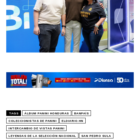
TAGS
ÁLBUM PANINI HONDURAS
BANPAÍS
COLECCIONISTAS DE PANINI
ELDIARIO.HN
INTERCAMBIO DE VISTAS PANINI
LEYENDAS DE LA SELECCIÓN NACIONAL
SAN PEDRO SULA