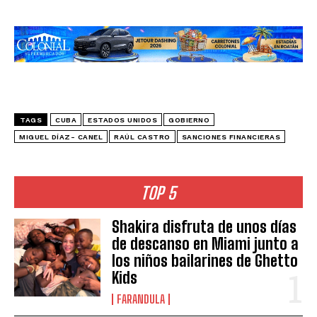
TAGS
CUBA
ESTADOS UNIDOS
GOBIERNO
MIGUEL DÍAZ- CANEL
RAÚL CASTRO
SANCIONES FINANCIERAS
TOP 5
Shakira disfruta de unos días
de descanso en Miami junto a
los niños bailarines de Ghetto
Kids
FARANDULA