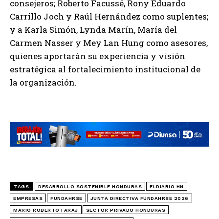
consejeros; Roberto Facussé, Rony Eduardo
Carrillo Joch y Raúl Hernández como suplentes;
y a Karla Simón, Lynda Marín, María del
Carmen Nasser y Mey Lan Hung como asesores,
quienes aportarán su experiencia y visión
estratégica al fortalecimiento institucional de
la organización.
TAGS
DESARROLLO SOSTENIBLE HONDURAS
ELDIARIO.HN
EMPRESAS
FUNDAHRSE
JUNTA DIRECTIVA FUNDAHRSE 2026
MARIO ROBERTO FARAJ
SECTOR PRIVADO HONDURAS