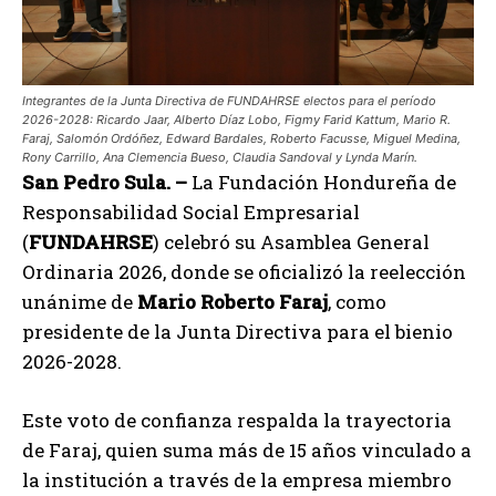
Integrantes de la Junta Directiva de FUNDAHRSE electos para el período
2026-2028: Ricardo Jaar, Alberto Díaz Lobo, Figmy Farid Kattum, Mario R.
Faraj, Salomón Ordóñez, Edward Bardales, Roberto Facusse, Miguel Medina,
Rony Carrillo, Ana Clemencia Bueso, Claudia Sandoval y Lynda Marín.
San Pedro Sula. –
La Fundación Hondureña de
Responsabilidad Social Empresarial
(
FUNDAHRSE
) celebró su Asamblea General
Ordinaria 2026, donde se oficializó la reelección
unánime de
Mario Roberto Faraj
, como
presidente de la Junta Directiva para el bienio
2026-2028.
Este voto de confianza respalda la trayectoria
de Faraj, quien suma más de 15 años vinculado a
la institución a través de la empresa miembro