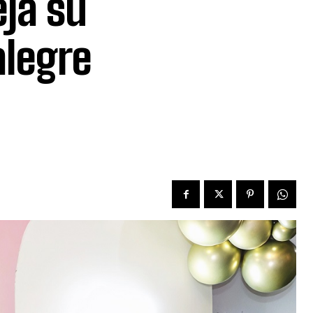
ja su
legre