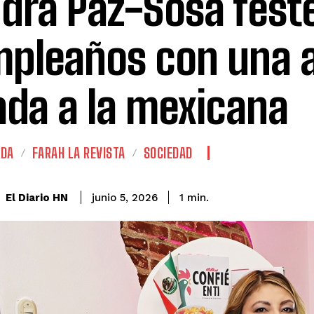
dra Paz-Sosa feste
pleaños con una a
ada a la mexicana
ADA
FARAH LA REVISTA
SOCIEDAD
El Diario HN
junio 5, 2026
1
min.