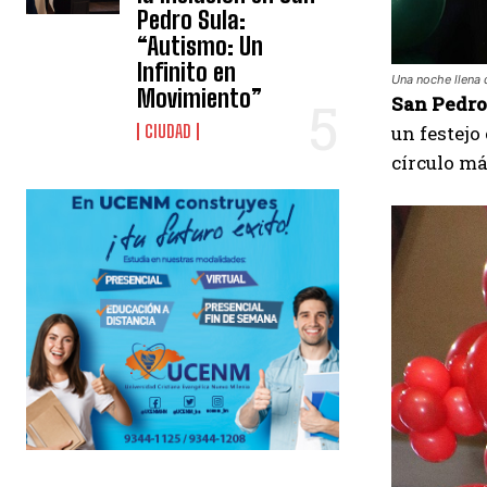
Pedro Sula:
“Autismo: Un
Infinito en
Una noche llena 
Movimiento”
San Pedro 
un festejo
CIUDAD
círculo má