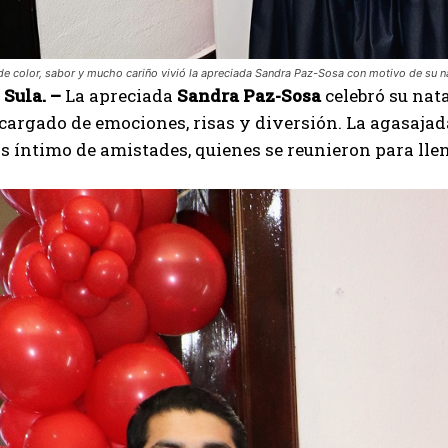
de color, sabor y mucho cariño vivió la apreciada Sandra Paz-Sosa con motivo de su na
Sula. –
La apreciada
Sandra Paz-Sosa
celebró su nat
 cargado de emociones, risas y diversión. La agasajad
s íntimo de amistades, quienes se reunieron para llena