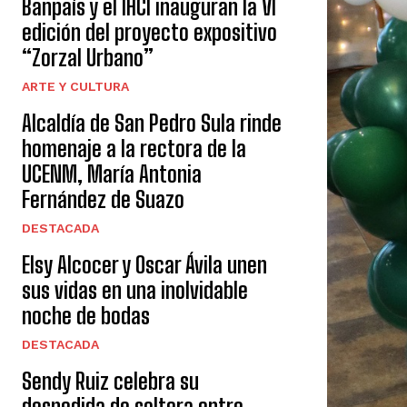
Banpaís y el IHCI inauguran la VI
edición del proyecto expositivo
“Zorzal Urbano”
ARTE Y CULTURA
Alcaldía de San Pedro Sula rinde
homenaje a la rectora de la
UCENM, María Antonia
Fernández de Suazo
DESTACADA
Elsy Alcocer y Oscar Ávila unen
sus vidas en una inolvidable
noche de bodas
DESTACADA
Sendy Ruiz celebra su
despedida de soltera entre