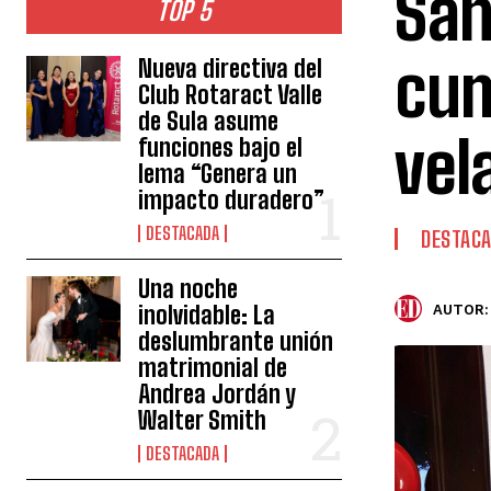
San
TOP 5
cum
Nueva directiva del
Club Rotaract Valle
de Sula asume
vel
funciones bajo el
lema “Genera un
impacto duradero”
DESTACADA
DESTAC
Una noche
inolvidable: La
AUTOR:
deslumbrante unión
matrimonial de
Andrea Jordán y
Walter Smith
DESTACADA