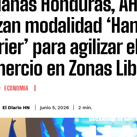
anas Honduras, AH
zan modalidad ‘Ha
ier’ para agilizar e
ercio en Zonas Lib
ECONOMIA
El Diario HN
junio 5, 2026
2
min.