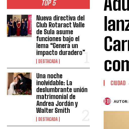
Adu
TOP 5
lan
Nueva directiva del
Club Rotaract Valle
de Sula asume
Carr
funciones bajo el
lema “Genera un
impacto duradero”
com
DESTACADA
Una noche
inolvidable: La
CIUDAD
deslumbrante unión
matrimonial de
AUTOR:
Andrea Jordán y
Walter Smith
DESTACADA