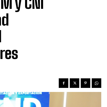
M y CNI
nd
l
res