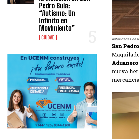
Pedro Sula:
“Autismo: Un
Infinito en
Movimiento”
CIUDAD
Autoridades de l
San Pedro 
Maquilador
Aduanero 
nueva herr
mercancías