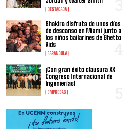
Jordán y Walter Smith
DESTACADA
Shakira disfruta de unos días
de descanso en Miami junto a
los niños bailarines de Ghetto
Kids
FARANDULA
¡Con gran éxito clausura XX
Congreso Internacional de
Ingenierías!
EMPRESAS