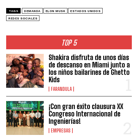
TAGS
DEMANDA
ELON MUSK
ESTADOS UNIDOS
REDES SOCIALES
TOP 5
Shakira disfruta de unos días
de descanso en Miami junto a
los niños bailarines de Ghetto
Kids
FARANDULA
¡Con gran éxito clausura XX
Congreso Internacional de
Ingenierías!
EMPRESAS