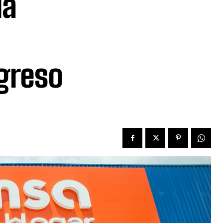
la
ogreso