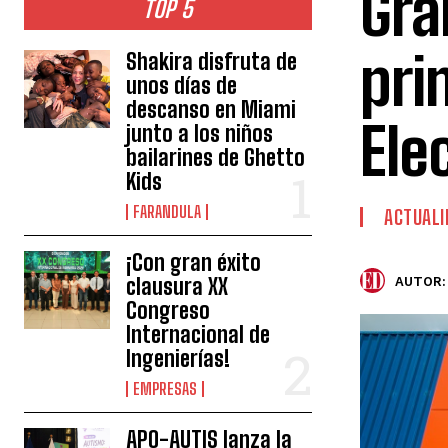
Gra
TOP 5
pri
Shakira disfruta de
unos días de
descanso en Miami
Ele
junto a los niños
bailarines de Ghetto
Kids
FARANDULA
ACTUALI
¡Con gran éxito
clausura XX
AUTOR:
Congreso
Internacional de
Ingenierías!
EMPRESAS
APO-AUTIS lanza la