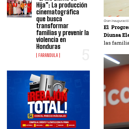
Hija”: La producción
cinematográfica
que busca
Gran inauguració
transformar
El Progre
familias y prevenir la
Diunsa El
violencia en
las famili
Honduras
FARANDULA