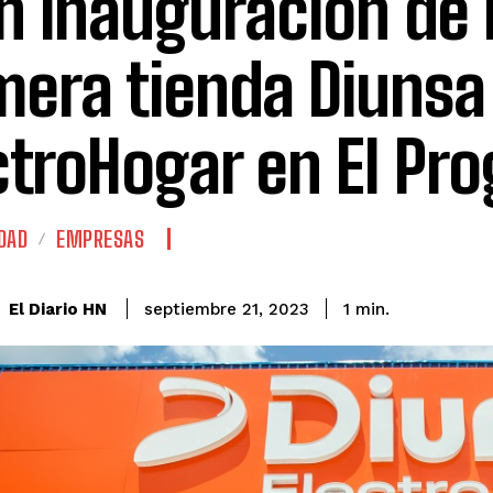
n inauguración de 
mera tienda Diunsa
ctroHogar en El Pr
DAD
EMPRESAS
El Diario HN
septiembre 21, 2023
1
min.