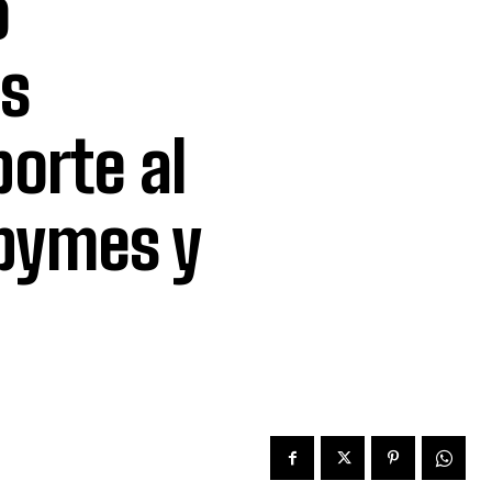
o
es
porte al
ipymes y