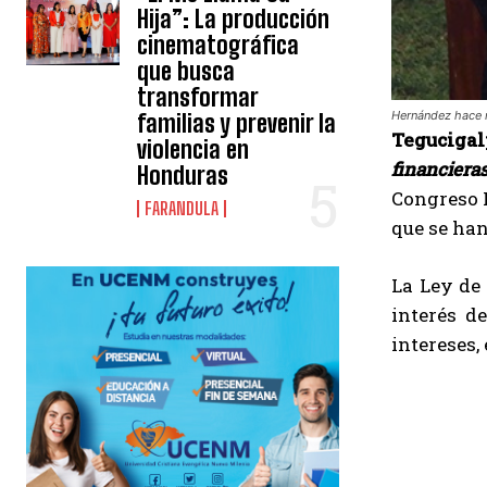
Hija”: La producción
cinematográfica
que busca
transformar
Hernández hace n
familias y prevenir la
Tegucigal
violencia en
financiera
Honduras
Congreso N
FARANDULA
que se han
La Ley de
interés d
intereses,