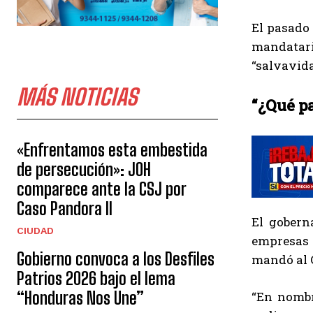
El pasado 
mandatari
“salvavida
MÁS NOTICIAS
“¿Qué pa
«Enfrentamos esta embestida
de persecución»: JOH
comparece ante la CSJ por
Caso Pandora II
El gobern
CIUDAD
empresas 
Gobierno convoca a los Desfiles
mandó al C
Patrios 2026 bajo el lema
“Honduras Nos Une”
“En nombr