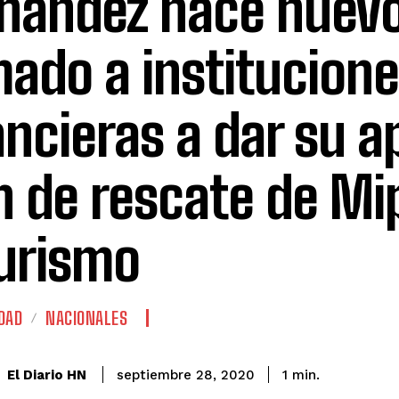
nández hace nuev
mado a institucion
ancieras a dar su a
n de rescate de M
turismo
DAD
NACIONALES
El Diario HN
septiembre 28, 2020
1
min.