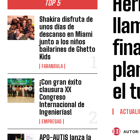
Her
TOP 5
lla
Shakira disfruta de
unos días de
descanso en Miami
fin
junto a los niños
bailarines de Ghetto
Kids
pla
FARANDULA
¡Con gran éxito
el 
clausura XX
Congreso
Internacional de
Ingenierías!
ACTUALI
EMPRESAS
AUTOR:
APO-AUTIS lanza la