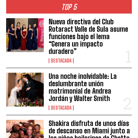
TOP 5
Nueva directiva del Club
Rotaract Valle de Sula asume
funciones bajo el lema
“Genera un impacto
duradero”
DESTACADA
Una noche inolvidable: La
deslumbrante unión
matrimonial de Andrea
Jordán y Walter Smith
DESTACADA
Shakira disfruta de unos días
de descanso en Miami junto a