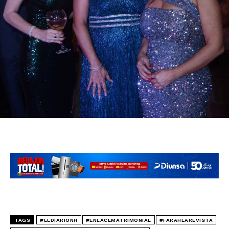
TAGS
#ELDIARIONH
#ENLACEMATRIMONIAL
#FARAHLAREVISTA