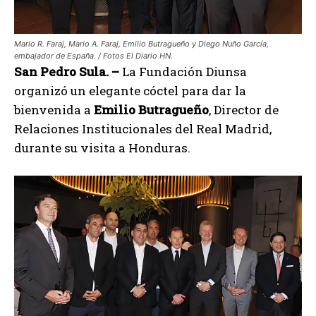
Mario R. Faraj, Mario A. Faraj, Emilio Butragueño y Diego Nuño García,
embajador de España. / Fotos El Diario HN.
San Pedro Sula. –
La Fundación Diunsa
organizó un elegante cóctel para dar la
bienvenida a
Emilio Butragueño
, Director de
Relaciones Institucionales del Real Madrid,
durante su visita a Honduras.