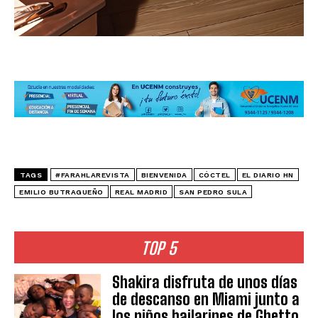
TAGS
#FARAHLAREVISTA
BIENVENIDA
CÓCTEL
EL DIARIO HN
EMILIO BUTRAGUEÑO
REAL MADRID
SAN PEDRO SULA
TOP 5
Shakira disfruta de unos días
de descanso en Miami junto a
los niños bailarines de Ghetto