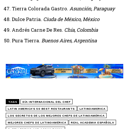
Tierra Colorada Gastro.
Asunción, Paraguay
Dulce Patria.
Ciuda de México, México
Andrés Carne De Res.
Chía, Colombia
Pura Tierra.
Buenos Aires, Argentina
TAGS
DÍA INTERNACIONAL DEL CHEF
LATIN AMERICA’S 50 BEST RESTAURANTS
LATINOAMERICA
LOS SECRETOS DE LOS MEJORES CHEFS DE LATINOAMÉRICA
MEJORES CHEFS DE LATINOAMÉRICA
REAL ACADEMIA ESPAÑOLA