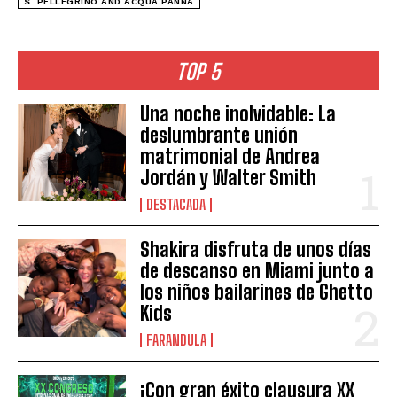
S. PELLEGRINO AND ACQUA PANNA
TOP 5
Una noche inolvidable: La
deslumbrante unión
matrimonial de Andrea
Jordán y Walter Smith
DESTACADA
Shakira disfruta de unos días
de descanso en Miami junto a
los niños bailarines de Ghetto
Kids
FARANDULA
¡Con gran éxito clausura XX