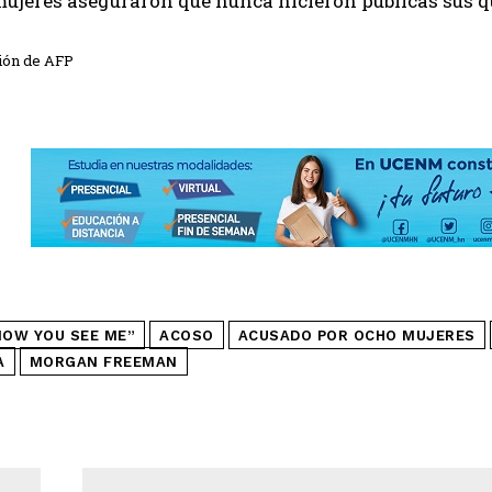
ujeres aseguraron que nunca hicieron públicas sus qu
ión de AFP
NOW YOU SEE ME”
ACOSO
ACUSADO POR OCHO MUJERES
A
MORGAN FREEMAN