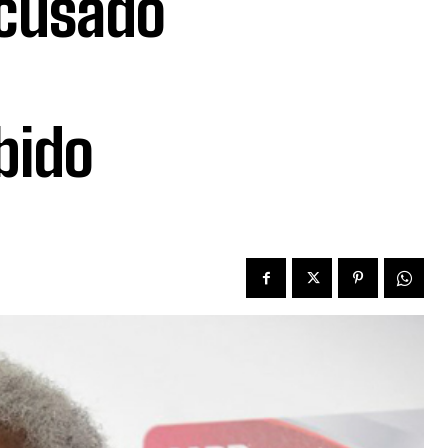
cusado
bido