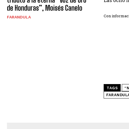
Las ocho m
de Honduras”, Moisés Canelo
Con informac
FARANDULA
TAGS
“
FARANDUL