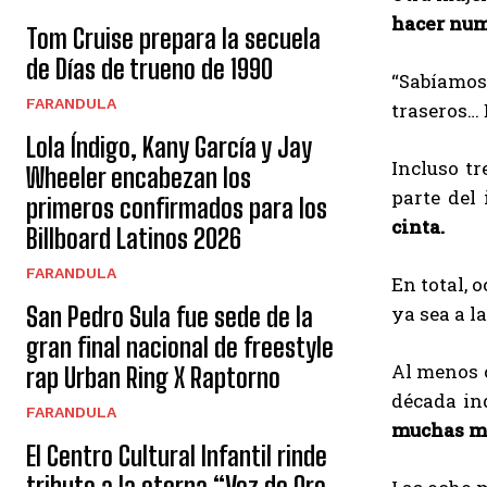
hacer num
Tom Cruise prepara la secuela
de Días de trueno de 1990
“Sabíamos
FARANDULA
traseros… 
Lola Índigo, Kany García y Jay
Incluso t
Wheeler encabezan los
parte del
primeros confirmados para los
cinta.
Billboard Latinos 2026
FARANDULA
En total, 
ya sea a l
San Pedro Sula fue sede de la
gran final nacional de freestyle
Al menos c
rap Urban Ring X Raptorno
década in
FARANDULA
muchas mu
El Centro Cultural Infantil rinde
tributo a la eterna “Voz de Oro