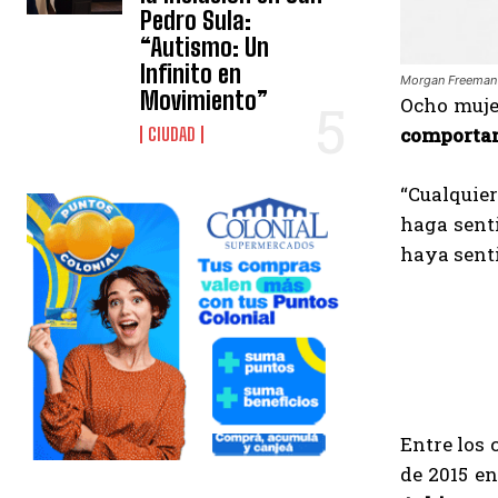
Pedro Sula:
“Autismo: Un
Infinito en
Morgan Freeman 
Movimiento”
Ocho mujer
comporta
CIUDAD
“Cualquie
haga senti
haya senti
Entre los 
de 2015 en