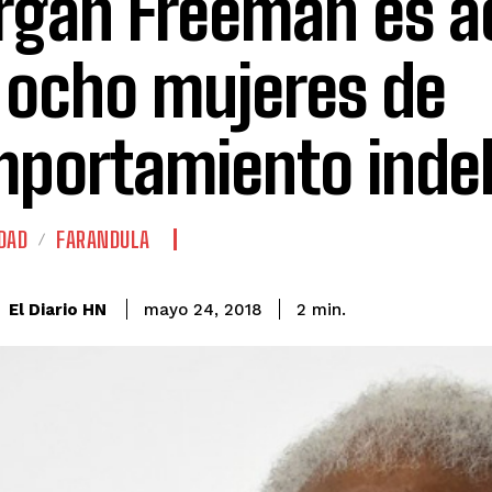
gan Freeman es a
 ocho mujeres de
portamiento inde
DAD
FARANDULA
El Diario HN
mayo 24, 2018
2
min.