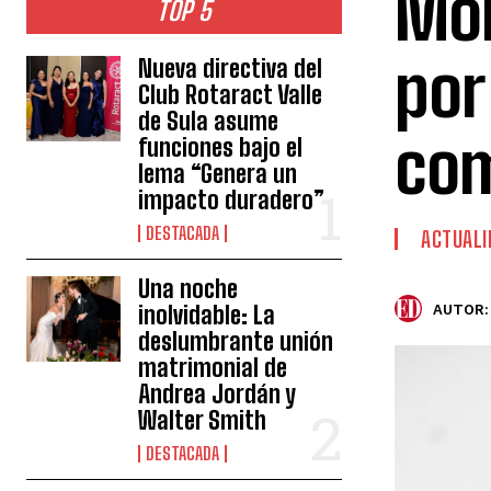
Mor
TOP 5
por
Nueva directiva del
Club Rotaract Valle
de Sula asume
com
funciones bajo el
lema “Genera un
impacto duradero”
DESTACADA
ACTUALI
Una noche
inolvidable: La
AUTOR:
deslumbrante unión
matrimonial de
Andrea Jordán y
Walter Smith
DESTACADA