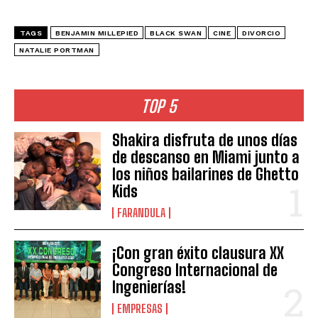
TAGS
BENJAMIN MILLEPIED
BLACK SWAN
CINE
DIVORCIO
NATALIE PORTMAN
TOP 5
Shakira disfruta de unos días
de descanso en Miami junto a
los niños bailarines de Ghetto
Kids
FARANDULA
¡Con gran éxito clausura XX
Congreso Internacional de
Ingenierías!
EMPRESAS