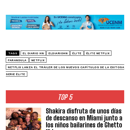
TAGS
EL DIARIO HN
ELDIARIOHN
ÉLITE
ÉLITE NETFLIX
FARANDULA
NETFLIX
NETFLIX LANZA EL TRÁILER DE LOS NUEVOS CAPÍTULOS DE LA EXITOSA
SERIE ÉLITE
TOP 5
Shakira disfruta de unos días
de descanso en Miami junto a
los niños bailarines de Ghetto