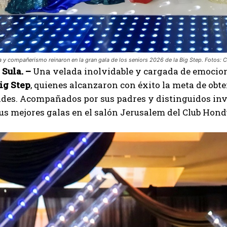
ia y compañerismo reinaron en la gran gala de los seniors 2026 de la Big Step. Fotos: C
Sula. –
Una velada inolvidable y cargada de emocion
ig Step
, quienes alcanzaron con éxito la meta de obte
es. Acompañados por sus padres y distinguidos invit
us mejores galas en el salón Jerusalem del Club Hon