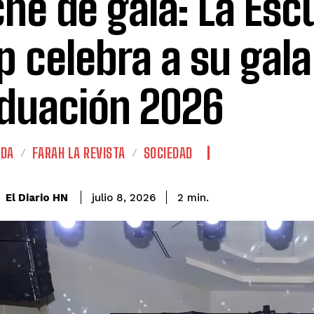
he de gala: La Esc
p celebra a su gala
duación 2026
ADA
FARAH LA REVISTA
SOCIEDAD
El Diario HN
julio 8, 2026
2
min.