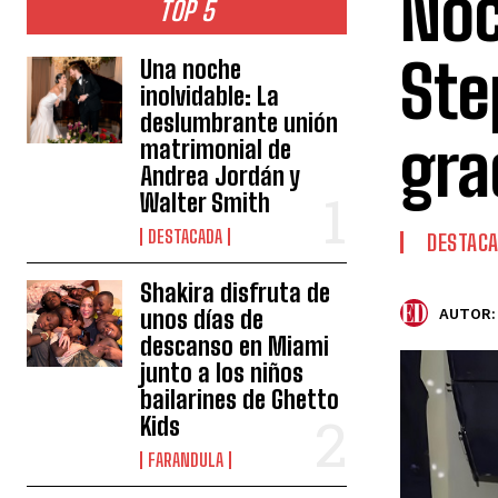
Noc
TOP 5
Ste
Una noche
inolvidable: La
deslumbrante unión
gra
matrimonial de
Andrea Jordán y
Walter Smith
DESTACADA
DESTAC
Shakira disfruta de
unos días de
AUTOR:
descanso en Miami
junto a los niños
bailarines de Ghetto
Kids
FARANDULA