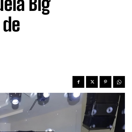
uela Big
 de