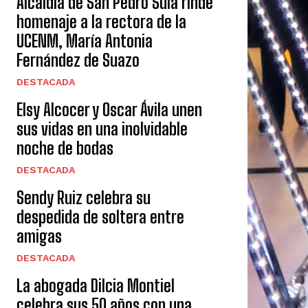
Alcaldía de San Pedro Sula rinde
homenaje a la rectora de la
UCENM, María Antonia
Fernández de Suazo
DESTACADA
Elsy Alcocer y Oscar Ávila unen
sus vidas en una inolvidable
noche de bodas
DESTACADA
Sendy Ruiz celebra su
despedida de soltera entre
amigas
DESTACADA
La abogada Dilcia Montiel
celebra sus 50 años con una