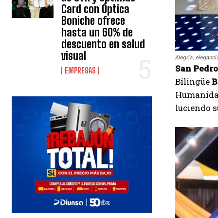
Card con Óptica
Boniche ofrece
hasta un 60% de
descuento en salud
visual
Alegría, eleganc
San Pedro 
EMPRESAS
Bilingüe
B
Humanidad
luciendo s