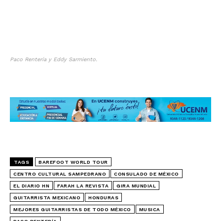
Paco Rentería y Eddy Sarmiento.
TAGS
BAREFOOT WORLD TOUR
CENTRO CULTURAL SAMPEDRANO
CONSULADO DE MÉXICO
EL DIARIO HN
FARAH LA REVISTA
GIRA MUNDIAL
GUITARRISTA MEXICANO
HONDURAS
MEJORES GUITARRISTAS DE TODO MÉXICO
MUSICA