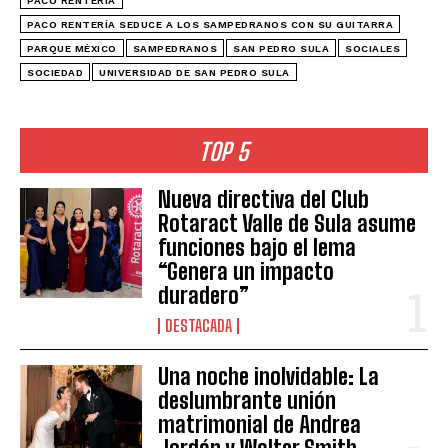
PACO RENTERÍA
PACO RENTERÍA SEDUCE A LOS SAMPEDRANOS CON SU GUITARRA
PARQUE MÉXICO
SAMPEDRANOS
SAN PEDRO SULA
SOCIALES
SOCIEDAD
UNIVERSIDAD DE SAN PEDRO SULA
TOP 5
Nueva directiva del Club
Rotaract Valle de Sula asume
funciones bajo el lema
“Genera un impacto
duradero”
DESTACADA
Una noche inolvidable: La
deslumbrante unión
matrimonial de Andrea