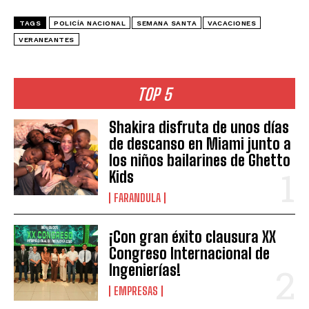
TAGS
POLICÍA NACIONAL
SEMANA SANTA
VACACIONES
VERANEANTES
TOP 5
Shakira disfruta de unos días
de descanso en Miami junto a
los niños bailarines de Ghetto
Kids
FARANDULA
¡Con gran éxito clausura XX
Congreso Internacional de
Ingenierías!
EMPRESAS