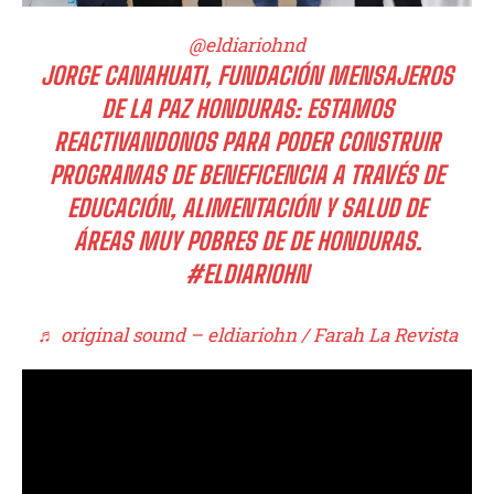
@eldiariohnd
JORGE CANAHUATI, FUNDACIÓN MENSAJEROS
DE LA PAZ HONDURAS: ESTAMOS
REACTIVANDONOS PARA PODER CONSTRUIR
PROGRAMAS DE BENEFICENCIA A TRAVÉS DE
EDUCACIÓN, ALIMENTACIÓN Y SALUD DE
ÁREAS MUY POBRES DE DE HONDURAS.
#ELDIARIOHN
♬ original sound – eldiariohn / Farah La Revista